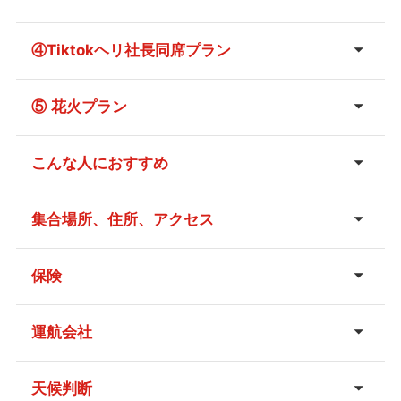
Tiktokヘリ社長同席プラン
④
⑤ 花火プラン
こんな人におすすめ
集合場所、住所、アクセス
東京ヘリポート
保険
へリポートページ
第三者乗客包括賠償責任保険
運航会社
新木場駅
以下の運航会社の空き状況に応じて運航致します。
JR京葉線・東京メトロ有楽町線、りんかい線
天候判断
新木場駅よりタクシー・バスで約5分。