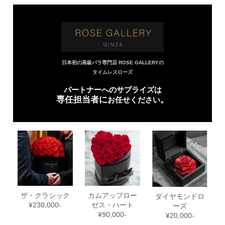
日本初の高級バラ専門店 ROSE GALLERYの
タイムレスローズ
パートナーへのサプライズは
専任担当者に
。
お任せください
ザ・クラシック
カムアップロー
ダイヤモンドロ
¥230,000-
ゼス・ハート
ーズ
¥90,000-
¥20,000-